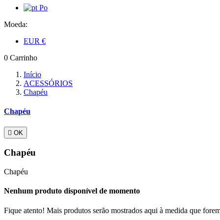
Po
Moeda:
EUR
€
0
Carrinho
Início
ACESSÓRIOS
Chapéu
Chapéu

OK
Chapéu
Chapéu
Nenhum produto disponível de momento
Fique atento! Mais produtos serão mostrados aqui à medida que fore