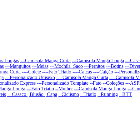
ças Longas
---Camisola Manga Curta
---Camisola Manga Longa
---Cas
as
---Manguitos
---Meias
---Mochila_Saco
---Pernitos
---Botins
---Dive
anga Curta
----Colete
----Fato Triatlo
----Calças
----Calção
---Personali
ça
---Personalizado Unisexo
----Camisola Manga Curta
----Camisola 
sonalizado Express
---Personalizado Template
--Fato
--Coleções
---AS
 Manga Longa
---Fato Triatlo
--Mulher
---Camisola Manga Longa
---Ca
eis
---Casaco | Blusão | Capa
--Ciclismo
--Triatlo
--Running
--BTT