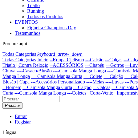
Triatlo
Running
Todos os Produtos
EVENTOS
Figueira Champions Day
Testemunhos
Procure aqui...
Todas Categorias
keyboard_arrow_down
Todas Categorias
Início
--Roupa Ciclismo
---Calção
---Calças
---Cal
Triatlo | Contra Relogio
--ACESSÓRIOS
---Chapéu
---Gorros
---Luv
Chuva
----Casaco/Blusão
----Camisola Manga Longa
----Camisola M
Manga Longa
----Camisola Manga Curta
----Colete
----Calção
----Cal
Blusão | Capa
---Acessórios Personalizado
----Meias
----Luvas
---Per
--Homem
---Camisola Manga Curta
---Calção
---Calças
---Camisola
Curta
---Camisola Manga Longa
---Coletes | Corta-Vento | Impermeáv
Procurar
Entrar
Registar
Língua: