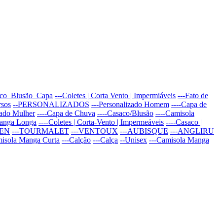
aco_Blusão_Capa
---Coletes | Corta Vento | Impermiáveis
---Fato de
rsos
--PERSONALIZADOS
---Personalizado Homem
----Capa de
zado Mulher
----Capa de Chuva
----Casaco/Blusão
----Camisola
Manga Longa
----Coletes | Corta-Vento | Impermeáveis
----Casaco |
PEN
---TOURMALET
---VENTOUX
---AUBISQUE
---ANGLIRU
misola Manga Curta
---Calção
---Calça
--Unisex
---Camisola Manga