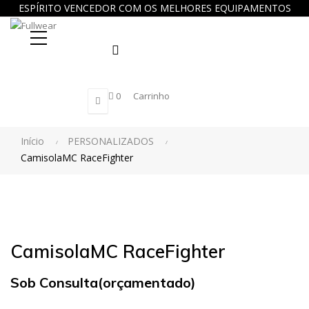
ESPÍRITO VENCEDOR COM OS MELHORES EQUIPAMENTOS
Procure
0
Carrinho
aqui...
Início
PERSONALIZADOS
CamisolaMC RaceFighter
CamisolaMC RaceFighter
Sob Consulta(orçamentado)