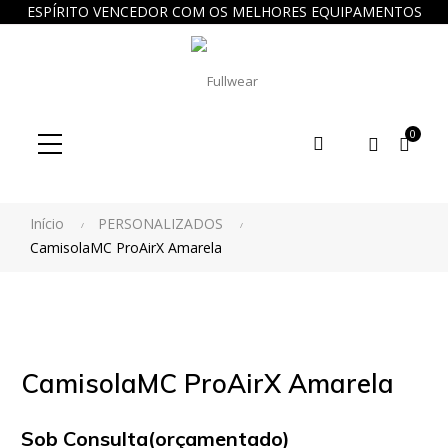
ESPÍRITO VENCEDOR COM OS MELHORES EQUIPAMENTOS
0
Procure
aqui...
Início
PERSONALIZADOS
CamisolaMC ProAirX Amarela
CamisolaMC ProAirX Amarela
Sob Consulta(orçamentado)